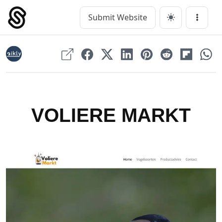
Skip
to
Submit Website
Main Navigation
Menu
content
VOLIERE MARKT